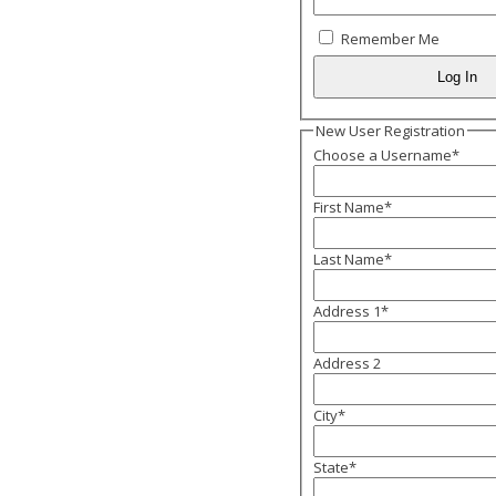
Remember Me
New User Registration
Choose a Username
*
First Name
*
Last Name
*
Address 1
*
Address 2
City
*
State
*