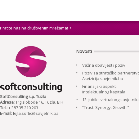
Pratite nas na društvenim mrežama!
Novosti
Važna obavijest i poziv
Poziv za strateško partnerstvo
Akvizicija savjetnik.ba
Finansijski aspekti
intelektualnog kapitala
SoftConsulting s.p. Tuzla
13. jubilej virtualnog savjetnik
Adresa:
Trg slobode 16, Tuzla, BiH
“Trust. Synergy. Growth.”
Tel.:
+ 387 35 210 203
E-mail:
lejla.softic@savjetnik.ba