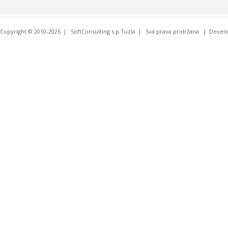
Copyright © 2010-2026
SoftConsulting s.p.Tuzla
Sva prava pridržana
Devel