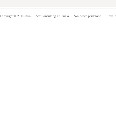
Copyright © 2010-2026
SoftConsulting s.p.Tuzla
Sva prava pridržana
Devel