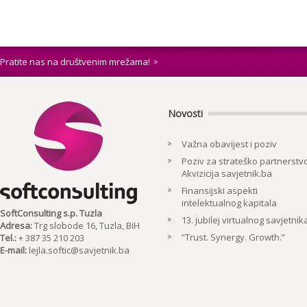
Pratite nas na društvenim mrežama!
Novosti
Važna obavijest i poziv
Poziv za strateško partnerstvo
Akvizicija savjetnik.ba
Finansijski aspekti
intelektualnog kapitala
SoftConsulting s.p. Tuzla
13. jubilej virtualnog savjetnik
Adresa:
Trg slobode 16, Tuzla, BiH
“Trust. Synergy. Growth.”
Tel.:
+ 387 35 210 203
E-mail:
lejla.softic@savjetnik.ba