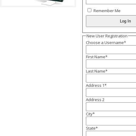
Remember Me
New User Registration
Choose a Username
*
First Name
*
Last Name
*
Address 1
*
Address 2
City
*
State
*