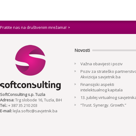
Pratite nas na društvenim mrežama!
Novosti
Važna obavijest i poziv
Poziv za strateško partnerstvo
Akvizicija savjetnik.ba
Finansijski aspekti
intelektualnog kapitala
SoftConsulting s.p. Tuzla
13. jubilej virtualnog savjetnik
Adresa:
Trg slobode 16, Tuzla, BiH
“Trust. Synergy. Growth.”
Tel.:
+ 387 35 210 203
E-mail:
lejla.softic@savjetnik.ba