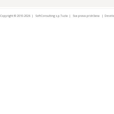
Copyright © 2010-2026
SoftConsulting s.p.Tuzla
Sva prava pridržana
Devel