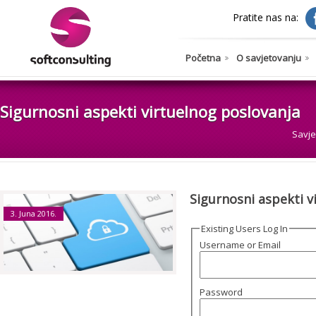
Pratite nas na:
Početna
O savjetovanju
Sigurnosni aspekti virtuelnog poslovanja
Savje
Sigurnosni aspekti v
3. Juna 2016.
Existing Users Log In
Username or Email
Password