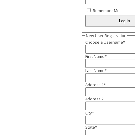
Remember Me
New User Registration
Choose a Username
*
First Name
*
Last Name
*
Address 1
*
Address 2
City
*
State
*