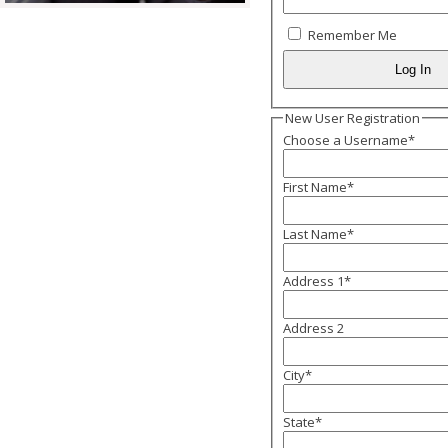
Remember Me
New User Registration
Choose a Username
*
First Name
*
Last Name
*
Address 1
*
Address 2
City
*
State
*