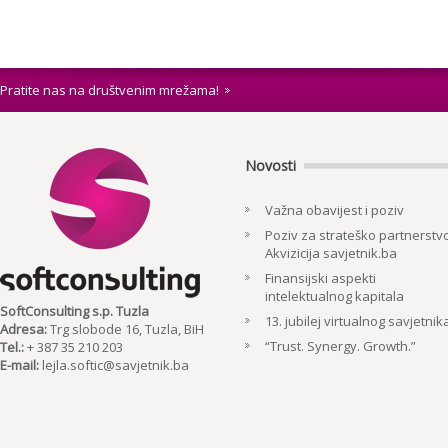
Pratite nas na društvenim mrežama!
Novosti
Važna obavijest i poziv
Poziv za strateško partnerstvo
Akvizicija savjetnik.ba
Finansijski aspekti
intelektualnog kapitala
SoftConsulting s.p. Tuzla
13. jubilej virtualnog savjetnik
Adresa:
Trg slobode 16, Tuzla, BiH
“Trust. Synergy. Growth.”
Tel.:
+ 387 35 210 203
E-mail:
lejla.softic@savjetnik.ba