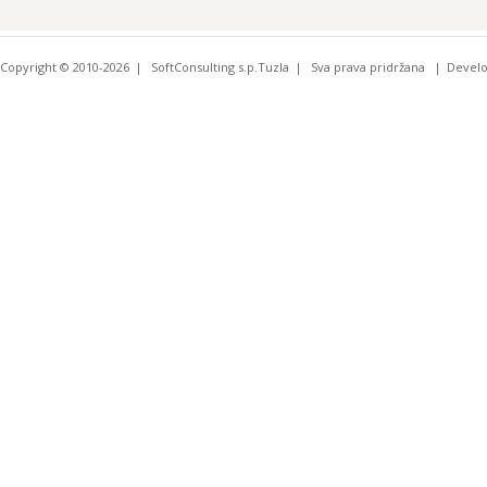
Copyright © 2010-2026
SoftConsulting s.p.Tuzla
Sva prava pridržana
Devel