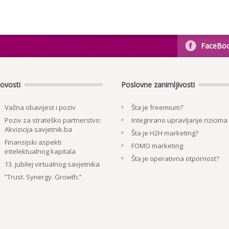
FaceBo
ovosti
Poslovne zanimljivosti
Važna obavijest i poziv
Šta je freemium?
Poziv za strateško partnerstvo:
Integrirano upravljanje rizicima
Akvizicija savjetnik.ba
Šta je H2H marketing?
Finansijski aspekti
FOMO marketing
intelektualnog kapitala
Šta je operativna otpornost?
13. jubilej virtualnog savjetnika
“Trust. Synergy. Growth.”