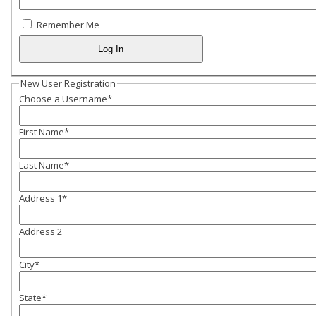
Remember Me
New User Registration
Choose a Username
*
First Name
*
Last Name
*
Address 1
*
Address 2
City
*
State
*