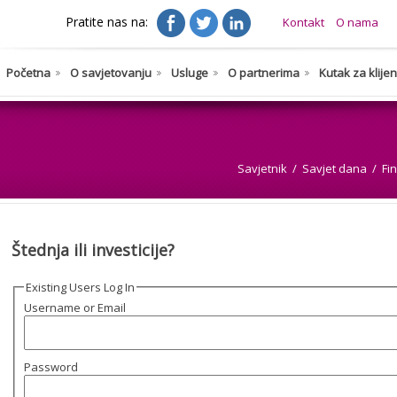
Pratite nas na:
Kontakt
O nama
Početna
O savjetovanju
Usluge
O partnerima
Kutak za klije
Savjetnik
Savjet dana
Fi
Štednja ili investicije?
Existing Users Log In
Username or Email
Password