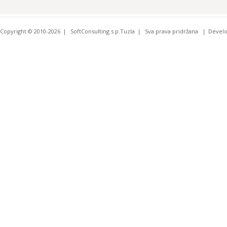
Copyright © 2010-2026
SoftConsulting s.p.Tuzla
Sva prava pridržana
Devel