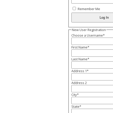
Remember Me
New User Registration
Choose a Username
*
First Name
*
Last Name
*
Address 1
*
Address 2
City
*
State
*