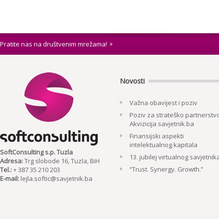
Pratite nas na društvenim mrežama!
Novosti
Važna obavijest i poziv
Poziv za strateško partnerstvo
Akvizicija savjetnik.ba
Finansijski aspekti
intelektualnog kapitala
SoftConsulting s.p. Tuzla
13. jubilej virtualnog savjetnik
Adresa:
Trg slobode 16, Tuzla, BiH
“Trust. Synergy. Growth.”
Tel.:
+ 387 35 210 203
E-mail:
lejla.softic@savjetnik.ba