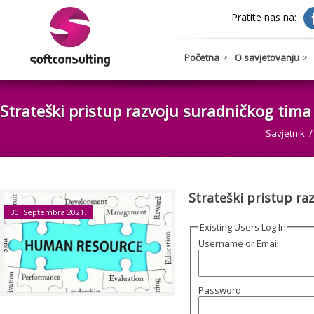
Pratite nas na:
Početna
O savjetovanju
Strateški pristup razvoju suradničkog tima
Savjetnik
Strateški pristup ra
30. Septembra 2021.
Existing Users Log In
Username or Email
Password