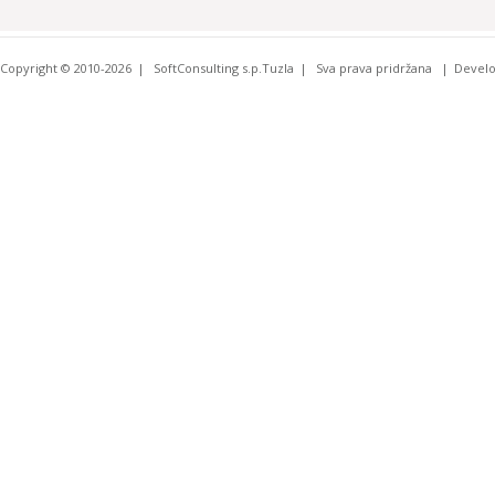
Copyright © 2010-2026
SoftConsulting s.p.Tuzla
Sva prava pridržana
Devel