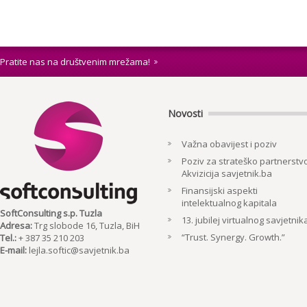
Pratite nas na društvenim mrežama!
Novosti
Važna obavijest i poziv
Poziv za strateško partnerstvo
Akvizicija savjetnik.ba
Finansijski aspekti
intelektualnog kapitala
SoftConsulting s.p. Tuzla
13. jubilej virtualnog savjetnik
Adresa:
Trg slobode 16, Tuzla, BiH
“Trust. Synergy. Growth.”
Tel.:
+ 387 35 210 203
E-mail:
lejla.softic@savjetnik.ba