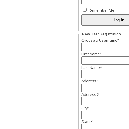
Remember Me
New User Registration
Choose a Username
*
First Name
*
Last Name
*
Address 1
*
Address 2
City
*
State
*