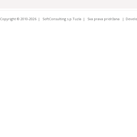
Copyright © 2010-2026
SoftConsulting s.p.Tuzla
Sva prava pridržana
Devel