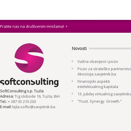
Pratite nas na društvenim mrežama!
Novosti
Važna obavijest i poziv
Poziv za strateško partnerstvo
Akvizicija savjetnik.ba
Finansijski aspekti
intelektualnog kapitala
SoftConsulting s.p. Tuzla
13. jubilej virtualnog savjetnik
Adresa:
Trg slobode 16, Tuzla, BiH
“Trust. Synergy. Growth.”
Tel.:
+ 387 35 210 203
E-mail:
lejla.softic@savjetnik.ba