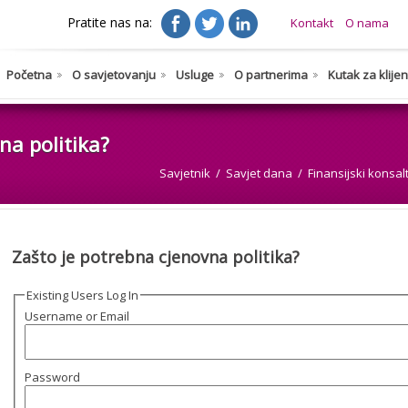
Pratite nas na:
Kontakt
O nama
Početna
O savjetovanju
Usluge
O partnerima
Kutak za klije
na politika?
Savjetnik
Savjet dana
Finansijski konsal
Zašto je potrebna cjenovna politika?
Existing Users Log In
Username or Email
Password