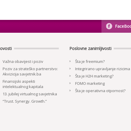
FaceBo
ovosti
Poslovne zanimljivosti
Važna obavijest i poziv
Šta je freemium?
Poziv za strateško partnerstvo:
Integrirano upravljanje rizicima
Akvizicija savjetnik.ba
Šta je H2H marketing?
Finansijski aspekti
FOMO marketing
intelektualnog kapitala
Šta je operativna otpornost?
13. jubilej virtualnog savjetnika
“Trust. Synergy. Growth.”