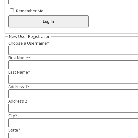
Remember Me
New User Registration
Choose a Username
*
First Name
*
Last Name
*
Address 1
*
Address 2
City
*
State
*