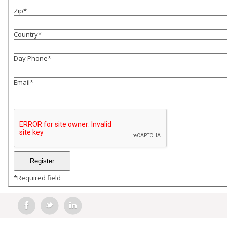
Zip
*
Country
*
Day Phone
*
Email
*
*
Required field