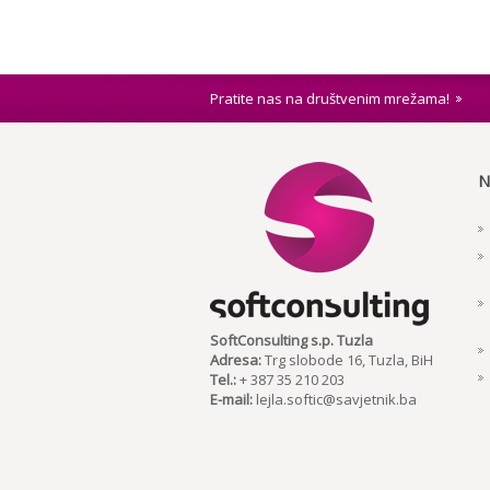
Pratite nas na društvenim mrežama!
N
SoftConsulting s.p. Tuzla
Adresa:
Trg slobode 16, Tuzla, BiH
Tel.:
+ 387 35 210 203
E-mail:
lejla.softic@savjetnik.ba