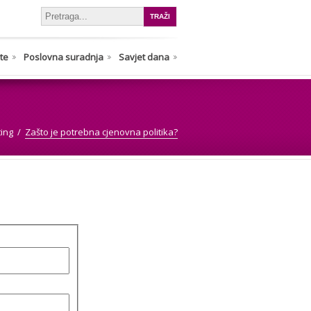
nte
Poslovna suradnja
Savjet dana
ting
Zašto je potrebna cjenovna politika?