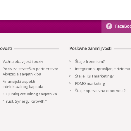
FaceBo
ovosti
Poslovne zanimljivosti
Važna obavijest i poziv
Šta je freemium?
Poziv za strateško partnerstvo:
Integrirano upravljanje rizicima
Akvizicija savjetnik.ba
Šta je H2H marketing?
Finansijski aspekti
FOMO marketing
intelektualnog kapitala
Šta je operativna otpornost?
13. jubilej virtualnog savjetnika
“Trust. Synergy. Growth.”