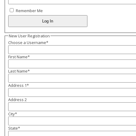
Remember Me
New User Registration
Choose a Username
*
First Name
*
Last Name
*
Address 1
*
Address 2
City
*
State
*