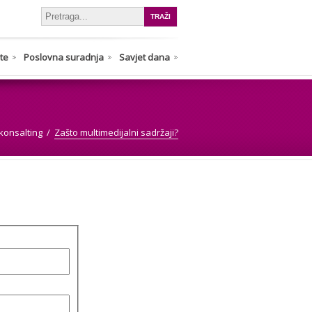
nte
Poslovna suradnja
Savjet dana
konsalting
Zašto multimedijalni sadržaji?