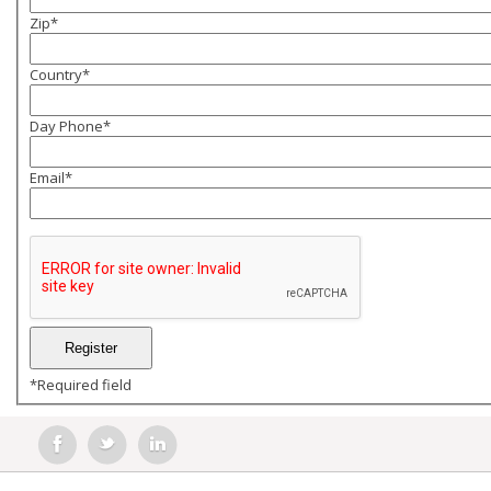
Zip
*
Country
*
Day Phone
*
Email
*
*
Required field