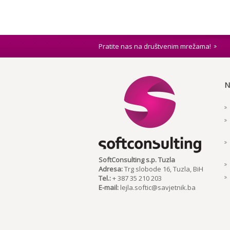
Pratite nas na društvenim mrežama!
N
SoftConsulting s.p. Tuzla
Adresa:
Trg slobode 16, Tuzla, BiH
Tel.:
+ 387 35 210 203
E-mail:
lejla.softic@savjetnik.ba