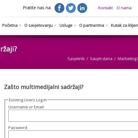
Pratite nas na:
Kontakt
O nama
Početna
O savjetovanju
Usluge
O partnerima
Kutak za klije
ržaji?
Savjetnik
Savjet dana
Marketing 
Zašto multimedijalni sadržaji?
Existing Users Log In
Username or Email
Password