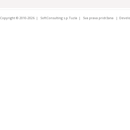
Copyright © 2010-2026
SoftConsulting s.p.Tuzla
Sva prava pridržana
Devel