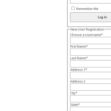
Remember Me
New User Registration
Choose a Username
*
First Name
*
Last Name
*
Address 1
*
Address 2
City
*
State
*