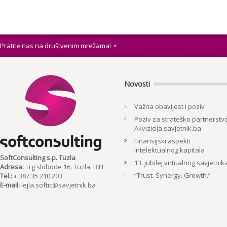
Pratite nas na društvenim mrežama!
Novosti
Važna obavijest i poziv
Poziv za strateško partnerstvo
Akvizicija savjetnik.ba
Finansijski aspekti
intelektualnog kapitala
SoftConsulting s.p. Tuzla
13. jubilej virtualnog savjetnik
Adresa:
Trg slobode 16, Tuzla, BiH
“Trust. Synergy. Growth.”
Tel.:
+ 387 35 210 203
E-mail:
lejla.softic@savjetnik.ba