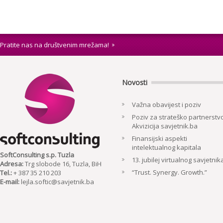
Pratite nas na društvenim mrežama!
Novosti
Važna obavijest i poziv
Poziv za strateško partnerstvo
Akvizicija savjetnik.ba
Finansijski aspekti
intelektualnog kapitala
SoftConsulting s.p. Tuzla
13. jubilej virtualnog savjetnik
Adresa:
Trg slobode 16, Tuzla, BiH
“Trust. Synergy. Growth.”
Tel.:
+ 387 35 210 203
E-mail:
lejla.softic@savjetnik.ba