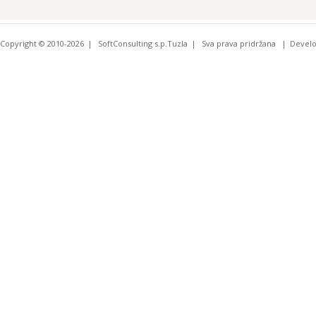
Copyright © 2010-2026
SoftConsulting s.p.Tuzla
Sva prava pridržana
Devel