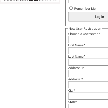
Remember Me
New User Registration
Choose a Username
*
First Name
*
Last Name
*
Address 1
*
Address 2
City
*
State
*