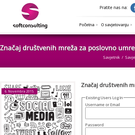
Pratite nas na:
Početna
O savjetovanju
Značaj društvenih mreža za poslovno umre
Savjetnik
Savj
Značaj društvenih m
6. Novembra 2015.
Existing Users Log In
Username or Email
Password