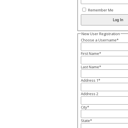
Remember Me
New User Registration
Choose a Username
*
First Name
*
Last Name
*
Address 1
*
Address 2
City
*
State
*