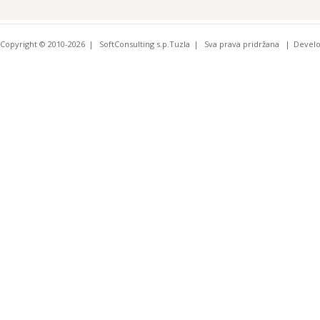
Copyright © 2010-2026
SoftConsulting s.p.Tuzla
Sva prava pridržana
Devel