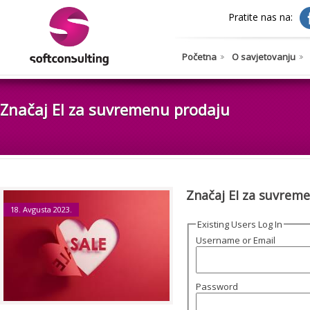
Pratite nas na:
Početna
O savjetovanju
Značaj EI za suvremenu prodaju
Značaj EI za suvrem
18. Avgusta 2023.
Existing Users Log In
Username or Email
Password