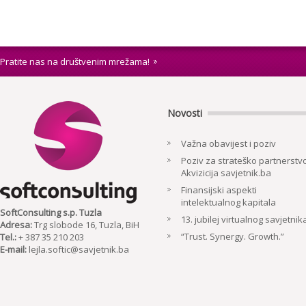
Pratite nas na društvenim mrežama!
Novosti
Važna obavijest i poziv
Poziv za strateško partnerstvo
Akvizicija savjetnik.ba
Finansijski aspekti
intelektualnog kapitala
SoftConsulting s.p. Tuzla
13. jubilej virtualnog savjetnik
Adresa:
Trg slobode 16, Tuzla, BiH
“Trust. Synergy. Growth.”
Tel.:
+ 387 35 210 203
E-mail:
lejla.softic@savjetnik.ba