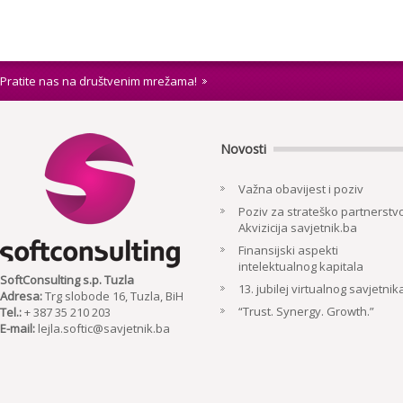
Pratite nas na društvenim mrežama!
Novosti
Važna obavijest i poziv
Poziv za strateško partnerstvo
Akvizicija savjetnik.ba
Finansijski aspekti
intelektualnog kapitala
SoftConsulting s.p. Tuzla
13. jubilej virtualnog savjetnik
Adresa:
Trg slobode 16, Tuzla, BiH
“Trust. Synergy. Growth.”
Tel.:
+ 387 35 210 203
E-mail:
lejla.softic@savjetnik.ba