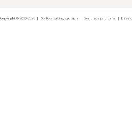
Copyright © 2010-2026
SoftConsulting s.p.Tuzla
Sva prava pridržana
Devel