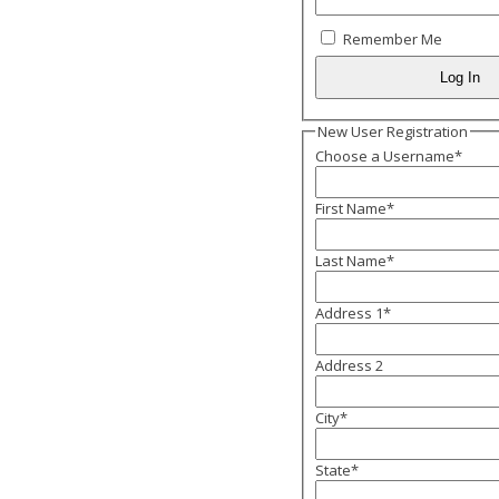
Remember Me
New User Registration
Choose a Username
*
First Name
*
Last Name
*
Address 1
*
Address 2
City
*
State
*