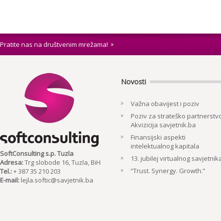
Pratite nas na društvenim mrežama!
Novosti
Važna obavijest i poziv
Poziv za strateško partnerstvo
Akvizicija savjetnik.ba
Finansijski aspekti
intelektualnog kapitala
SoftConsulting s.p. Tuzla
13. jubilej virtualnog savjetnik
Adresa:
Trg slobode 16, Tuzla, BiH
“Trust. Synergy. Growth.”
Tel.:
+ 387 35 210 203
E-mail:
lejla.softic@savjetnik.ba