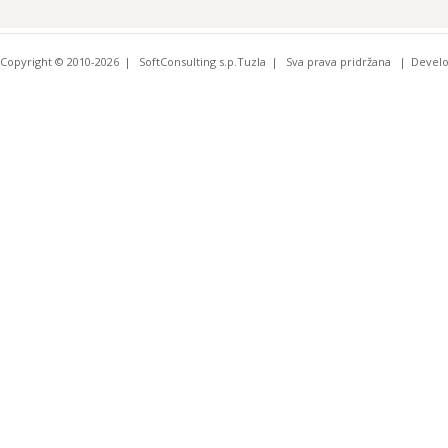
Copyright © 2010-2026
SoftConsulting s.p.Tuzla
Sva prava pridržana
Devel