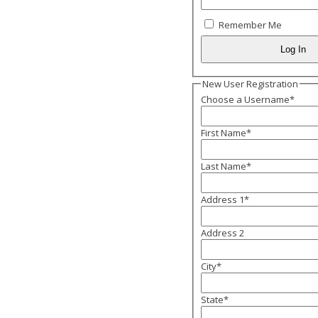
Remember Me
New User Registration
Choose a Username
*
First Name
*
Last Name
*
Address 1
*
Address 2
City
*
State
*