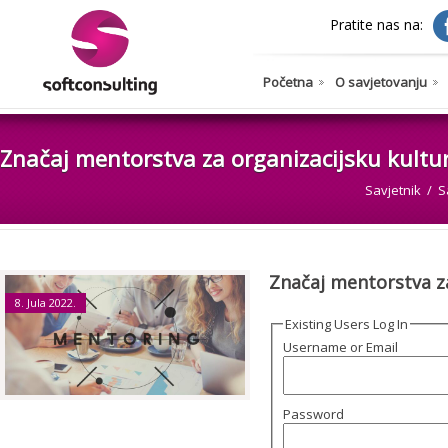
Pratite nas na:
Početna
O savjetovanju
Značaj mentorstva za organizacijsku kultu
Savjetnik
S
Značaj mentorstva za
8. Jula 2022.
Existing Users Log In
Username or Email
Password