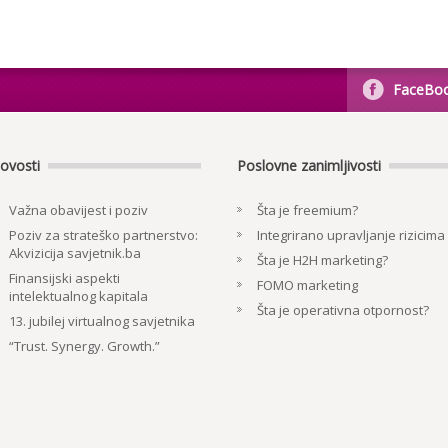
FaceBo
ovosti
Poslovne zanimljivosti
Važna obavijest i poziv
Šta je freemium?
Poziv za strateško partnerstvo:
Integrirano upravljanje rizicima
Akvizicija savjetnik.ba
Šta je H2H marketing?
Finansijski aspekti
FOMO marketing
intelektualnog kapitala
Šta je operativna otpornost?
13. jubilej virtualnog savjetnika
“Trust. Synergy. Growth.”