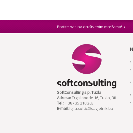
Pratite nas na društvenim mrežama!
N
SoftConsulting s.p. Tuzla
Adresa:
Trg slobode 16, Tuzla, BiH
Tel.:
+ 387 35 210 203
E-mail:
lejla.softic@savjetnik.ba