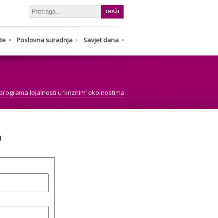
nte
Poslovna suradnja
Savjet dana
programa lojalnosti u ‘kriznim’ okolnostima
a