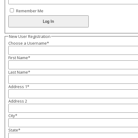
Remember Me
New User Registration
Choose a Username
*
First Name
*
Last Name
*
Address 1
*
Address 2
City
*
State
*