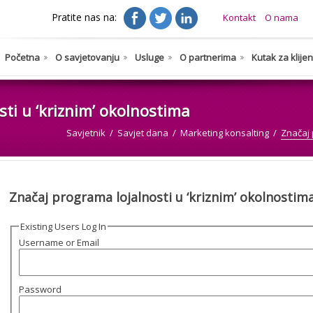
Pratite nas na:
Kontakt
O nama
Početna
O savjetovanju
Usluge
O partnerima
Kutak za klije
ti u ‘kriznim’ okolnostima
Savjetnik
Savjet dana
Marketing konsalting
Značaj 
Značaj programa lojalnosti u ‘kriznim’ okolnostim
Existing Users Log In
Username or Email
Password