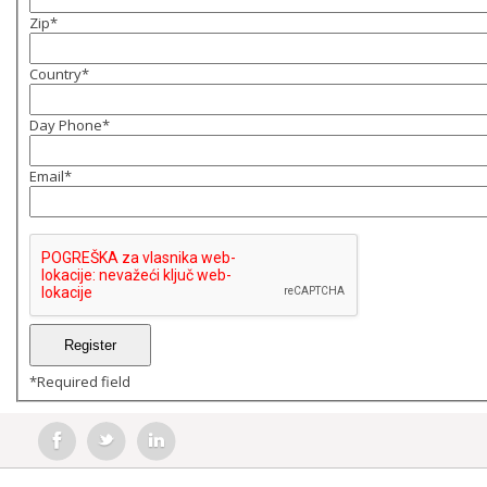
Zip
*
Country
*
Day Phone
*
Email
*
*
Required field